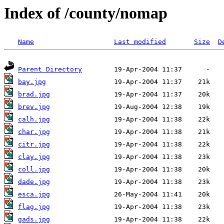
Index of /county/nomap
Name
Last modified
Size
D
Parent Directory
bay.jpg
brad.jpg
brev.jpg
calh.jpg
char.jpg
citr.jpg
clay.jpg
coll.jpg
dade.jpg
esca.jpg
flag.jpg
gads.jpg